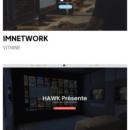
IMNETWORK
Un projet
VITRINE
en tête ?
Contactez-moi
©2024 BLM. All Rights Reserved.