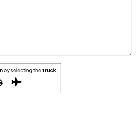
n by selecting the
truck
.