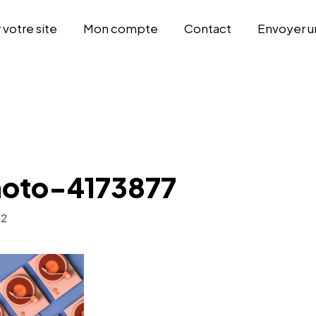
otre site
Mon compte
Contact
Envoyer u
hoto-4173877
22