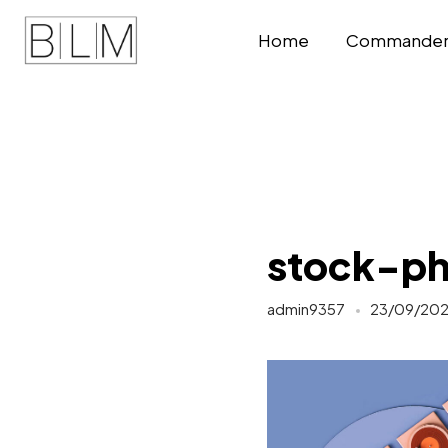
Home
Commander v
stock-p
admin9357
23/09/20