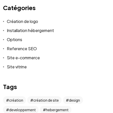
Catégories
Création de logo
Installation hébergement
Un projet
Options
Reference SEO
en tête ?
Site e-commerce
Contactez-moi
Site vitrine
Tags
création
création de site
design
©2024 BLM. All Rights Reserved.
developpement
hebergement