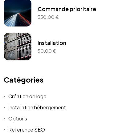
Commande prioritaire
350,00
€
Installation
50,00
€
Un projet
Catégories
en tête ?
Création de logo
Installation hébergement
Contactez-moi
Options
Reference SEO