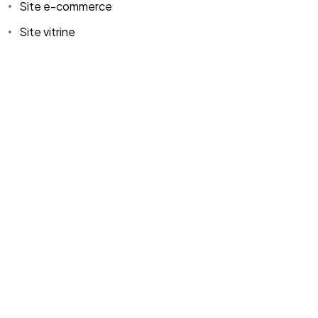
Site e-commerce
Site vitrine
©2024 BLM. All Rights Reserved.
Tags
création
création de site
design
developpement
hebergement
Je n'aime pas attendre
logo
ovh
referencement
Urgence