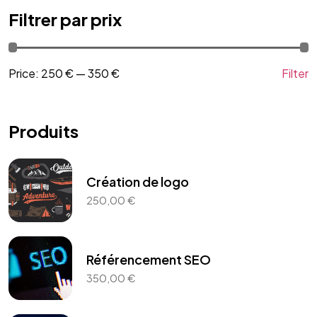
Filtrer par prix
Price:
250 €
—
350 €
Filter
Produits
Création de logo
250,00
€
Référencement SEO
350,00
€